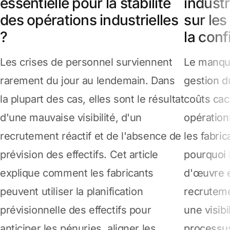
essentielle pour la stabilité
industr
des opérations industrielles
sur les
?
la con
Les crises de personnel surviennent
Le manqu
rarement du jour au lendemain. Dans
gestion d
la plupart des cas, elles sont le résultat
coûts cac
d'une mauvaise visibilité, d'un
opération
recrutement réactif et de l'absence de
les fabric
prévision des effectifs. Cet article
pourquoi 
explique comment les fabricants
d'œuvre e
peuvent utiliser la planification
recruteme
prévisionnelle des effectifs pour
une visibi
anticiper les pénuries, aligner les
processus