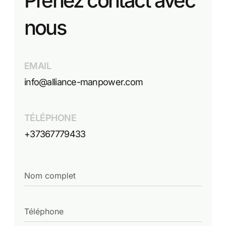
Prenez contact avec
nous
EMAIL
info@alliance-manpower.com
TÉLÉPHONE
+37367779433