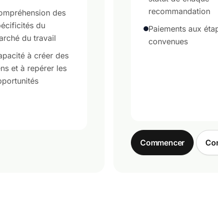
recommandation
ompréhension des
écificités du
Paiements aux éta
rché du travail
convenues
pacité à créer des
ens et à repérer les
portunités
Commencer
Com