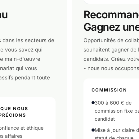
au
Recommande
Gagnez une
s dans les secteurs de
Opportunités de collab
que vous savez qui
souhaitent gagner de
 de main-d'œuvre
candidats. Créez votr
nariat qui vous
- nous nous occupons 
assifs pendant toute
COMMISSION
300 à 600 € de
 QUE NOUS
commission fixe p
PRÉCIONS
candidat
nfiance et éthique
Mise à jour claire 
s affaires
statut de chaque