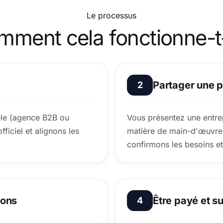
Le processus
ment cela fonctionne-t-
Partager une p
2
le (agence B2B ou
Vous présentez une entrep
iciel et alignons les
matière de main-d'œuvre
confirmons les besoins et
ions
Être payé et su
4