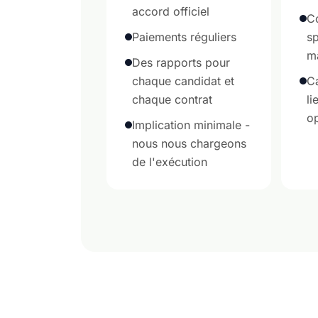
accord officiel
C
Paiements réguliers
sp
ma
Des rapports pour
chaque candidat et
Ca
chaque contrat
li
op
Implication minimale -
nous nous chargeons
de l'exécution