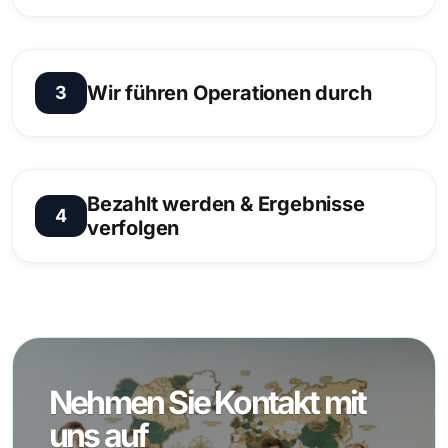
Sie stellen ein Unternehmen vor, das eine
Personallösung benötigt, oder bieten Kandidaten
Wir führen Operationen durch
an. Wir bestätigen die Anforderungen und die
3
nächsten Schritte.
Screening, Dokumente, Logistik, Onboarding und
Personalmanagement - unser Team kümmert sich
Bezahlt werden & Ergebnisse
darum und informiert Sie über den aktuellen
4
verfolgen
Stand.
Regelmäßige Zahlungen und transparente
Berichte pro Kandidat und Vertrag - mit
minimalem Zeitaufwand für Sie.
Nehmen Sie Kontakt mit
uns auf