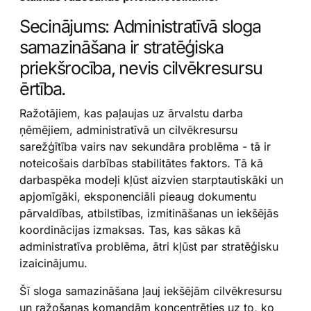
Secinājums: Administratīvā sloga
samazināšana ir stratēģiska
priekšrocība, nevis cilvēkresursu
ērtība.
Ražotājiem, kas paļaujas uz ārvalstu darba
ņēmējiem, administratīvā un cilvēkresursu
sarežģītība vairs nav sekundāra problēma - tā ir
noteicošais darbības stabilitātes faktors. Tā kā
darbaspēka modeļi kļūst aizvien starptautiskāki un
apjomīgāki, eksponenciāli pieaug dokumentu
pārvaldības, atbilstības, izmitināšanas un iekšējās
koordinācijas izmaksas. Tas, kas sākas kā
administratīva problēma, ātri kļūst par stratēģisku
izaicinājumu.
Šī sloga samazināšana ļauj iekšējām cilvēkresursu
un ražošanas komandām koncentrēties uz to, ko