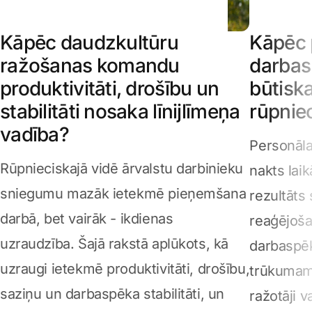
Kāpēc daudzkultūru
Kāpēc 
ražošanas komandu
darbas
produktivitāti, drošību un
būtisk
stabilitāti nosaka līnijlīmeņa
rūpnie
vadība?
Personāla
Rūpnieciskajā vidē ārvalstu darbinieku
nakts lai
sniegumu mazāk ietekmē pieņemšana
rezultāts 
darbā, bet vairāk - ikdienas
reaģējoša
uzraudzība. Šajā rakstā aplūkots, kā
darbaspē
uzraugi ietekmē produktivitāti, drošību,
trūkumam.
saziņu un darbaspēka stabilitāti, un
ražotāji 