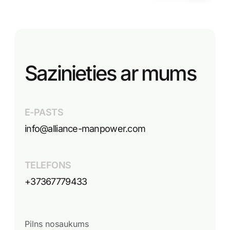
Sazinieties ar mums
E-PASTS
info@alliance-manpower.com
TELEFONS
+37367779433