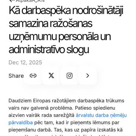
AtpakaÃ„Â¼
Kā darbaspēka nodrošinātāji
samazina ražošanas
uzņēmumu personāla un
administratīvo slogu
Dec 12, 2025
Share
Daudziem Eiropas ražotājiem darbaspēka trūkums
vairs nav galvenā problēma. Patieso spiedienu
aizvien vairāk rada sarežģītā
ārvalstu darba ņēmēju
pārvaldība
pēc tam, kad ir pieņemts lēmums par
pieņemšanu darbā. Tas, kas uz papīra izskatās kā