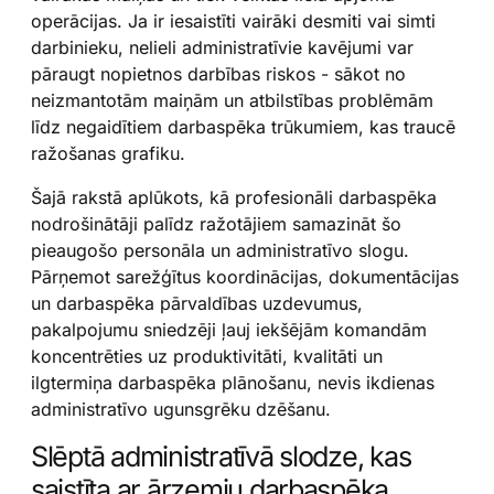
operācijas. Ja ir iesaistīti vairāki desmiti vai simti
darbinieku, nelieli administratīvie kavējumi var
pāraugt nopietnos darbības riskos - sākot no
neizmantotām maiņām un atbilstības problēmām
līdz negaidītiem darbaspēka trūkumiem, kas traucē
ražošanas grafiku.
Šajā rakstā aplūkots, kā profesionāli darbaspēka
nodrošinātāji palīdz ražotājiem samazināt šo
pieaugošo personāla un administratīvo slogu.
Pārņemot sarežģītus koordinācijas, dokumentācijas
un darbaspēka pārvaldības uzdevumus,
pakalpojumu sniedzēji ļauj iekšējām komandām
koncentrēties uz produktivitāti, kvalitāti un
ilgtermiņa darbaspēka plānošanu, nevis ikdienas
administratīvo ugunsgrēku dzēšanu.
Slēptā administratīvā slodze, kas
saistīta ar ārzemju darbaspēka