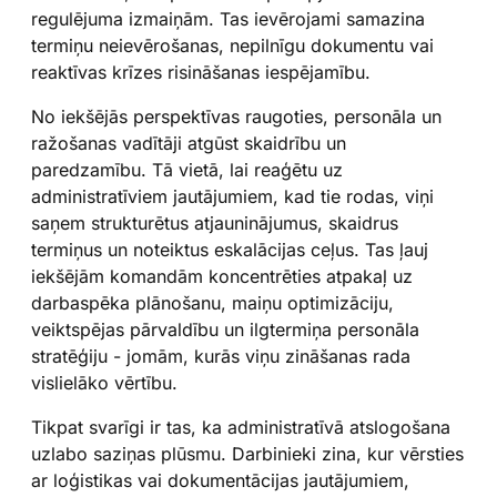
regulējuma izmaiņām. Tas ievērojami samazina
termiņu neievērošanas, nepilnīgu dokumentu vai
reaktīvas krīzes risināšanas iespējamību.
No iekšējās perspektīvas raugoties, personāla un
ražošanas vadītāji atgūst skaidrību un
paredzamību. Tā vietā, lai reaģētu uz
administratīviem jautājumiem, kad tie rodas, viņi
saņem strukturētus atjauninājumus, skaidrus
termiņus un noteiktus eskalācijas ceļus. Tas ļauj
iekšējām komandām koncentrēties atpakaļ uz
darbaspēka plānošanu, maiņu optimizāciju,
veiktspējas pārvaldību un ilgtermiņa personāla
stratēģiju - jomām, kurās viņu zināšanas rada
vislielāko vērtību.
Tikpat svarīgi ir tas, ka administratīvā atslogošana
uzlabo saziņas plūsmu. Darbinieki zina, kur vērsties
ar loģistikas vai dokumentācijas jautājumiem,