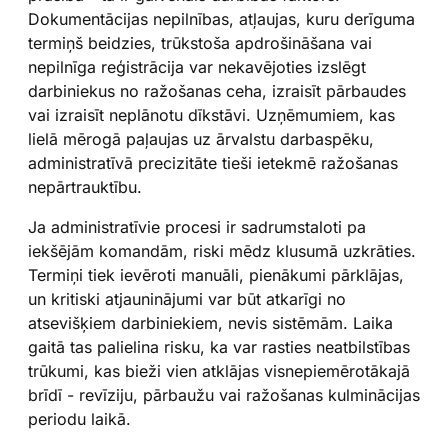
Dokumentācijas nepilnības, atļaujas, kuru derīguma
termiņš beidzies, trūkstoša apdrošināšana vai
nepilnīga reģistrācija var nekavējoties izslēgt
darbiniekus no ražošanas ceha, izraisīt pārbaudes
vai izraisīt neplānotu dīkstāvi. Uzņēmumiem, kas
lielā mērogā paļaujas uz ārvalstu darbaspēku,
administratīvā precizitāte tieši ietekmē ražošanas
nepārtrauktību.
Ja administratīvie procesi ir sadrumstaloti pa
iekšējām komandām, riski mēdz klusumā uzkrāties.
Termiņi tiek ievēroti manuāli, pienākumi pārklājas,
un kritiski atjauninājumi var būt atkarīgi no
atsevišķiem darbiniekiem, nevis sistēmām. Laika
gaitā tas palielina risku, ka var rasties neatbilstības
trūkumi, kas bieži vien atklājas visnepiemērotākajā
brīdī - revīziju, pārbaužu vai ražošanas kulminācijas
periodu laikā.