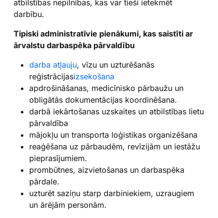
atbilstības nepilnības, kas var tieši ietekmēt
darbību.
Tipiski administratīvie pienākumi, kas saistīti ar
ārvalstu darbaspēka pārvaldību
darba atļauju
, vīzu un uzturēšanās
reģistrācijas
izsekošana
apdrošināšanas, medicīnisko pārbaužu un
obligātās dokumentācijas koordinēšana.
darbā iekārtošanas uzskaites un atbilstības lietu
pārvaldība
mājokļu un transporta loģistikas organizēšana
reaģēšana uz pārbaudēm, revīzijām un iestāžu
pieprasījumiem.
prombūtnes, aizvietošanas un darbaspēka
pārdale.
uzturēt saziņu starp darbiniekiem, uzraugiem
un ārējām personām.