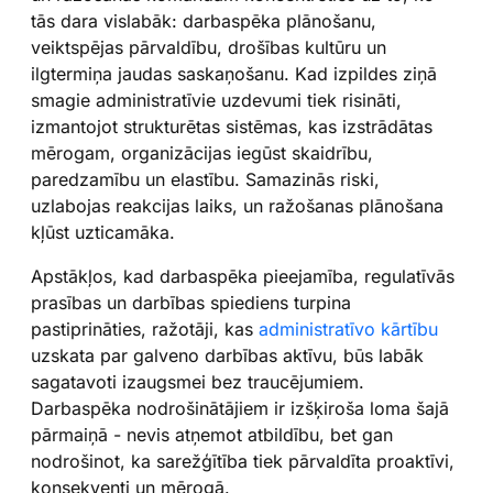
tās dara vislabāk: darbaspēka plānošanu,
veiktspējas pārvaldību, drošības kultūru un
ilgtermiņa jaudas saskaņošanu. Kad izpildes ziņā
smagie administratīvie uzdevumi tiek risināti,
izmantojot strukturētas sistēmas, kas izstrādātas
mērogam, organizācijas iegūst skaidrību,
paredzamību un elastību. Samazinās riski,
uzlabojas reakcijas laiks, un ražošanas plānošana
kļūst uzticamāka.
Apstākļos, kad darbaspēka pieejamība, regulatīvās
prasības un darbības spiediens turpina
pastiprināties, ražotāji, kas
administratīvo kārtību
uzskata par galveno darbības aktīvu, būs labāk
sagatavoti izaugsmei bez traucējumiem.
Darbaspēka nodrošinātājiem ir izšķiroša loma šajā
pārmaiņā - nevis atņemot atbildību, bet gan
nodrošinot, ka sarežģītība tiek pārvaldīta proaktīvi,
konsekventi un mērogā.