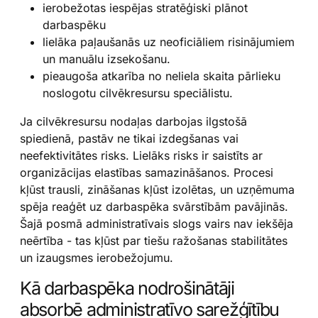
ierobežotas iespējas stratēģiski plānot
darbaspēku
lielāka paļaušanās uz neoficiāliem risinājumiem
un manuālu izsekošanu.
pieaugoša atkarība no neliela skaita pārlieku
noslogotu cilvēkresursu speciālistu.
Ja cilvēkresursu nodaļas darbojas ilgstošā
spiedienā, pastāv ne tikai izdegšanas vai
neefektivitātes risks. Lielāks risks ir saistīts ar
organizācijas elastības samazināšanos. Procesi
kļūst trausli, zināšanas kļūst izolētas, un uzņēmuma
spēja reaģēt uz darbaspēka svārstībām pavājinās.
Šajā posmā administratīvais slogs vairs nav iekšēja
neērtība - tas kļūst par tiešu ražošanas stabilitātes
un izaugsmes ierobežojumu.
Kā darbaspēka nodrošinātāji
absorbē administratīvo sarežģītību