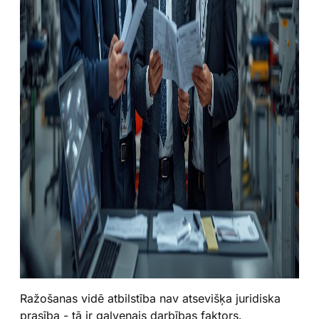
Ražošanas vidē atbilstība nav atsevišķa juridiska
prasība - tā ir galvenais darbības faktors.