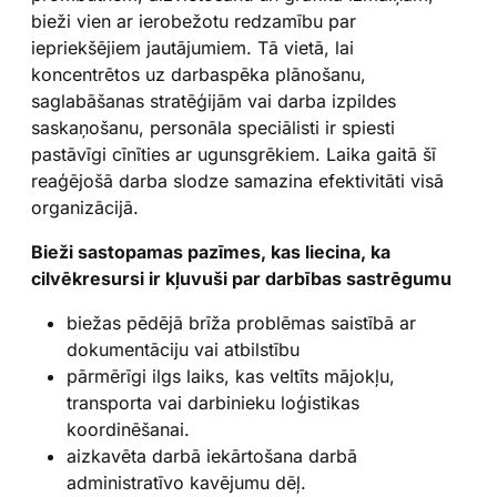
bieži vien ar ierobežotu redzamību par
iepriekšējiem jautājumiem. Tā vietā, lai
koncentrētos uz darbaspēka plānošanu,
saglabāšanas stratēģijām vai darba izpildes
saskaņošanu, personāla speciālisti ir spiesti
pastāvīgi cīnīties ar ugunsgrēkiem. Laika gaitā šī
reaģējošā darba slodze samazina efektivitāti visā
organizācijā.
Bieži sastopamas pazīmes, kas liecina, ka
cilvēkresursi ir kļuvuši par darbības sastrēgumu
biežas pēdējā brīža problēmas saistībā ar
dokumentāciju vai atbilstību
pārmērīgi ilgs laiks, kas veltīts mājokļu,
transporta vai darbinieku loģistikas
koordinēšanai.
aizkavēta darbā iekārtošana darbā
administratīvo kavējumu dēļ.