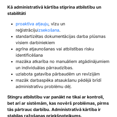
Kā administratīvā kārtība stiprina atbilstību un
stabilitāti
proaktīva atļauju
, vīzu un
reģistrāciju
izsekošana
.
standartizētas dokumentācijas darba plūsmas
visiem darbiniekiem
agrīna atjaunošanas vai atbilstības risku
identificēšana
mazāka atkarība no manuāliem atgādinājumiem
un individuālas pārraudzības.
uzlabota gatavība pārbaudēm un revīzijām
mazāk darbaspēka atsaukšanu pēdējā brīdī
administratīvu problēmu dēļ.
Stingru atbilstību var panākt ne tikai ar kontroli,
bet arī ar sistēmām, kas novērš problēmas, pirms
tās pārtrauc darbību. Administratīvā kārtība ir
stabilas ražošanas priekšnoteikums.