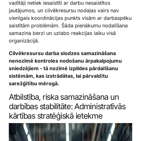
vadītāji netiek iesaistīti ar darbu nesaistītos
jautājumos, un cilvēkresursu nodaļas vairs nav
vienīgais koordinācijas punkts visām ar darbaspēku
saistītām problēmām. Šāda pienākumu nodalīšana
samazina berzi un uzlabo reakcijas laiku visā
organizācijā.
Cilvēkresursu darba slodzes samazināšana
nenozīmē kontroles nodošanu ārpakalpojumu
sniedzējiem - tā nozīmē izpildes pārdalīšanu
sistēmām, kas izstrādātas, lai pārvaldītu
sarežģītību mērogā.
Atbilstība, riska samazināšana un
darbības stabilitāte: Administratīvās
kārtības stratēģiskā ietekme