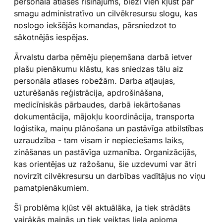
personāla atlases risinājums, bieži vien kļūst par
smagu administratīvo un cilvēkresursu slogu, kas
noslogo iekšējās komandas, pārsniedzot to
sākotnējās iespējas.
Ārvalstu darba ņēmēju pieņemšana darbā ietver
plašu pienākumu klāstu, kas sniedzas tālu aiz
personāla atlases robežām. Darba atļaujas,
uzturēšanās reģistrācija, apdrošināšana,
medicīniskās pārbaudes, darbā iekārtošanas
dokumentācija, mājokļu koordinācija, transporta
loģistika, maiņu plānošana un pastāvīga atbilstības
uzraudzība - tam visam ir nepieciešams laiks,
zināšanas un pastāvīga uzmanība. Organizācijās,
kas orientējas uz ražošanu, šie uzdevumi var ātri
novirzīt cilvēkresursu un darbības vadītājus no viņu
pamatpienākumiem.
Šī problēma kļūst vēl aktuālāka, ja tiek strādāts
vairākās maiņās un tiek veiktas liela apjoma