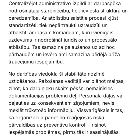
Centralizējot administratīvo izpildi ar darbaspēka
nodrošinātāja starpniecību, tiek ieviesta struktūra un
paredzamība. Ar atbilstību saistītie procesi kļūst
standartizēti, tiek nepārtraukti uzraudzīti un
atbalstīti ar īpašām komandām, kuru vienīgais
uzdevums ir nodrošināt juridisko un procesuālo
atbilstību. Tas samazina paļaušanos uz ad hoc
pārbaudēm un ievērojami samazina pēdējā brīža
traucējumu iespējamību.
No darbības viedokļa šī stabilitāte nozīmē
uzticēšanos. Ražošanas vadītāji var plānot maiņas,
zinot, ka darbinieku skaits pēkšņi nemainīsies
dokumentācijas problēmu dēļ. Personāla daļas var
paļauties uz konsekventiem ziņojumiem, nevis
meklēt trūkstošo informāciju. Vissvarīgākais ir tas,
ka organizācija pāriet no reaģējošas riska
pārvaldības uz preventīvu kontroli - risinot
iespējamās problēmas, pirms tās ir saasinājušās.