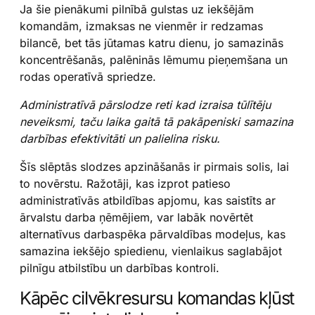
Ja šie pienākumi pilnībā gulstas uz iekšējām
komandām, izmaksas ne vienmēr ir redzamas
bilancē, bet tās jūtamas katru dienu, jo samazinās
koncentrēšanās, palēninās lēmumu pieņemšana un
rodas operatīvā spriedze.
Administratīvā pārslodze reti kad izraisa tūlītēju
neveiksmi, taču laika gaitā tā pakāpeniski samazina
darbības efektivitāti un palielina risku.
Šīs slēptās slodzes apzināšanās ir pirmais solis, lai
to novērstu. Ražotāji, kas izprot patieso
administratīvās atbildības apjomu, kas saistīts ar
ārvalstu darba ņēmējiem, var labāk novērtēt
alternatīvus darbaspēka pārvaldības modeļus, kas
samazina iekšējo spiedienu, vienlaikus saglabājot
pilnīgu atbilstību un darbības kontroli.
Kāpēc cilvēkresursu komandas kļūst