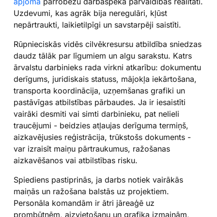
apjoma
pārrobežu darbaspēka pārvaldības realitāti.
Uzdevumi, kas agrāk bija neregulāri, kļūst
nepārtraukti, laikietilpīgi un savstarpēji saistīti.
Rūpnieciskās vidēs cilvēkresursu atbildība sniedzas
daudz tālāk par līgumiem un algu sarakstu. Katrs
ārvalstu darbinieks rada virkni atkarību: dokumentu
derīgums, juridiskais statuss, mājokļa iekārtošana,
transporta koordinācija, uzņemšanas grafiki un
pastāvīgas atbilstības pārbaudes. Ja ir iesaistīti
vairāki desmiti vai simti darbinieku, pat nelieli
traucējumi - beidzies atļaujas derīguma termiņš,
aizkavējusies reģistrācija, trūkstošs dokuments -
var izraisīt maiņu pārtraukumus, ražošanas
aizkavēšanos vai atbilstības risku.
Spiediens pastiprinās, ja darbs notiek vairākās
maiņās un ražošana balstās uz projektiem.
Personāla komandām ir ātri jāreaģē uz
prombūtnēm, aizvietošanu un grafika izmaiņām,