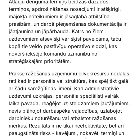
Atļauju derīguma termiņš beidzas dažādos
termiņos, apdrošināšanas nosacījumi ir atšķirīgi,
mājokļa noteikumiem ir jāsaglabā atbilstība
prasībām, un darbā pieņemšanas dokumentācija ir
jāatjaunina un jāpārbauda. Katrs no šiem
uzdevumiem atsevišķi var šķist paveicams, taču
kopā tie veido pastāvīgu operatīvo slodzi, kas
novērš iekšējo komandu uzmanību no
stratēģiskajām prioritātēm.
Praksē ražošanas uzņēmumu cilvēkresursu nodaļās
reti kad ir personāls vai struktūra, kas spēj tikt galā
ar šādu sarežģītības līmeni. Kad administratīvie
uzdevumi uzkrājas, personāla speciālisti vairāk
laika pavada, reaģējot uz steidzamiem jautājumiem,
nevis plānojot darbaspēka vajadzības, uzlabojot
darbinieku noturēšanu vai atbalstot ražošanas
mērķus. Rezultāts ir ne tikai neefektivitāte, bet arī
paaugstināts risks - kavējumi, nokavēti termiņi un