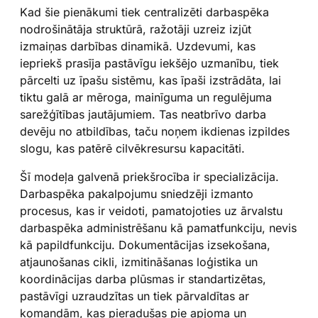
Kad šie pienākumi tiek centralizēti darbaspēka
nodrošinātāja struktūrā, ražotāji uzreiz izjūt
izmaiņas darbības dinamikā. Uzdevumi, kas
iepriekš prasīja pastāvīgu iekšējo uzmanību, tiek
pārcelti uz īpašu sistēmu, kas īpaši izstrādāta, lai
tiktu galā ar mēroga, mainīguma un regulējuma
sarežģītības jautājumiem. Tas neatbrīvo darba
devēju no atbildības, taču noņem ikdienas izpildes
slogu, kas patērē cilvēkresursu kapacitāti.
Šī modeļa galvenā priekšrocība ir specializācija.
Darbaspēka pakalpojumu sniedzēji izmanto
procesus, kas ir veidoti, pamatojoties uz ārvalstu
darbaspēka administrēšanu kā pamatfunkciju, nevis
kā papildfunkciju. Dokumentācijas izsekošana,
atjaunošanas cikli, izmitināšanas loģistika un
koordinācijas darba plūsmas ir standartizētas,
pastāvīgi uzraudzītas un tiek pārvaldītas ar
komandām, kas pieradušas pie apjoma un