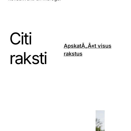
Citi
ApskatÃ„Â«t visus
raksti
rakstus