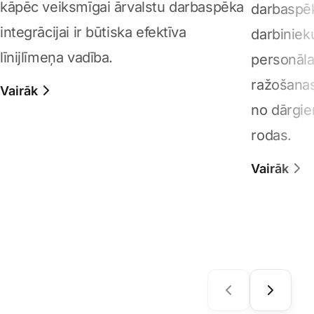
kāpēc veiksmīgai ārvalstu darbaspēka
darbaspēk
integrācijai ir būtiska efektīva
darbiniek
līnijlīmeņa vadība.
personāl
ražošanas
Vairāk
no dārgie
rodas.
Vairāk