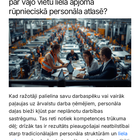
par vājo vietu liela apjoma
rūpnieciskā personāla atlasē?
Kad ražotāji palielina savu darbaspēku vai vairāk
paļaujas uz ārvalstu darba ņēmējiem, personāla
daļas bieži kļūst par neplānotu darbības
sastrēgumu. Tas reti notiek kompetences trūkuma
dēļ; drīzāk tas ir rezultāts pieaugošajai neatbilstībai
starp tradicionālajām personāla struktūrām un
liela