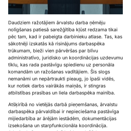
Daudziem ražotājiem ārvalstu darba ņēmēju
nolīgšanas patiesā sarežģītība kļūst redzama tikai
pēc tam, kad ir pabeigta darbinieku atlase. Tas, kas
sākotnēji izskatās kā risinājums darbaspēka
trūkumam, bieži vien pārvēršas par blīvu
administratīvo, juridisko un koordinācijas uzdevumu
tīklu, kas rada pastāvīgu spiedienu uz personāla
komandām un ražošanas vadītājiem. Šis slogs
nemanāmi un nepārtraukti pieaug, jo īpaši vidēs,
kur notiek darbs vairākās maiņās, ir stingras
atbilstības prasības un liela darbaspēka mainība.
Atšķirībā no vietējās darbā pieņemšanas, ārvalstu
darbaspēka pārvaldībai ir nepieciešama pastāvīga
mijiedarbība ar ārējām iestādēm, dokumentācijas
izsekošana un starpfunkcionāla koordinācija.