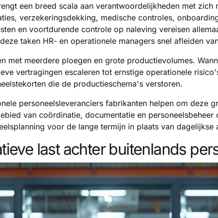
engt een breed scala aan verantwoordelijkheden met zich 
aties, verzekeringsdekking, medische controles, onboardin
nsten en voortdurende controle op naleving vereisen allemaa
 deze taken HR- en operationele managers snel afleiden va
en met meerdere ploegen en grote productievolumes. Wanne
ieve vertragingen escaleren tot ernstige operationele risico
eelstekorten die de productieschema's verstoren.
ionele personeelsleveranciers fabrikanten helpen om deze gr
ebied van coördinatie, documentatie en personeelsbeheer o
neelsplanning voor de lange termijn in plaats van dagelijkse
tieve last achter buitenlands pe