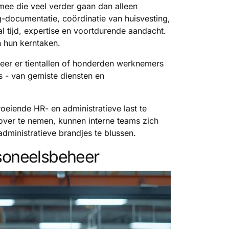
mee die veel verder gaan dan alleen
g-documentatie, coördinatie van huisvesting,
l tijd, expertise en voortdurende aandacht.
n hun kerntaken.
er er tientallen of honderden werknemers
's - van gemiste diensten en
oeiende HR- en administratieve last te
ver te nemen, kunnen interne teams zich
 administratieve brandjes te blussen.
rsoneelsbeheer