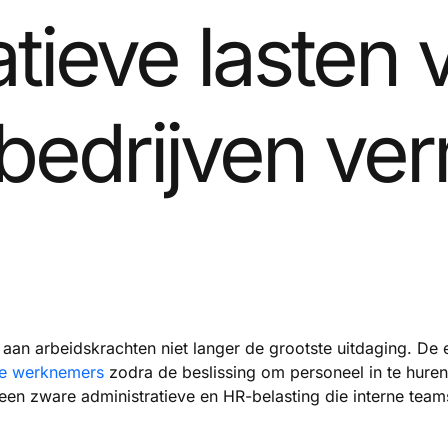
atieve lasten 
bedrijven ve
t aan arbeidskrachten niet langer de grootste uitdaging. D
se werknemers
zodra de beslissing om personeel in te hure
n een zware administratieve en HR-belasting die interne tea