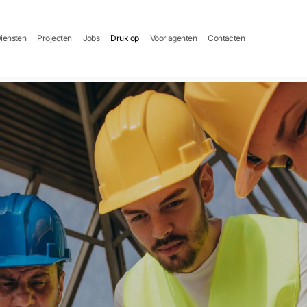
iensten
Projecten
Jobs
Druk op
Voor agenten
Contacten