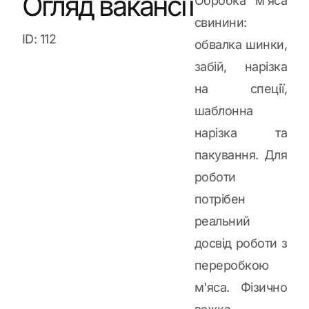
Огляд вакансії
Обробка м'яса
свинини:
ID: 112
обвалка шинки,
забій, нарізка
на спеції,
шаблонна
нарізка та
пакування. Для
роботи
потрібен
реальний
досвід роботи з
переробкою
м'яса. Фізично