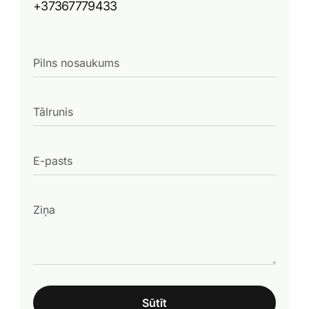
+37367779433
Sūtīt