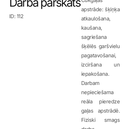
Darba pārskats
Cūkgaļas
apstrāde: šķiņķa
ID: 112
atkaulošana,
kaušana,
sagriešana
šķēlēs garšvielu
pagatavošanai,
izciršana un
iepakošana.
Darbam
nepieciešama
reāla pieredze
gaļas apstrādē.
Fiziski smags