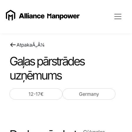
AtpakaÃ„Â¼
Gaļas pārstrādes
uzņēmums
12-17€
Germany