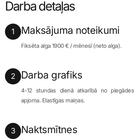
Darba detaļas
Maksājuma noteikumi
1
Fiksēta alga 1900 € / mēnesī (neto alga).
Darba grafiks
2
4-12 stundas dienā atkarībā no piegādes
apjoma. Elastīgas maiņas.
Naktsmītnes
3