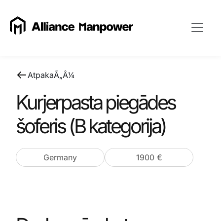
AtpakaÃ„Â¼
Kurjerpasta piegādes
šoferis (B kategorija)
Germany
1900 €