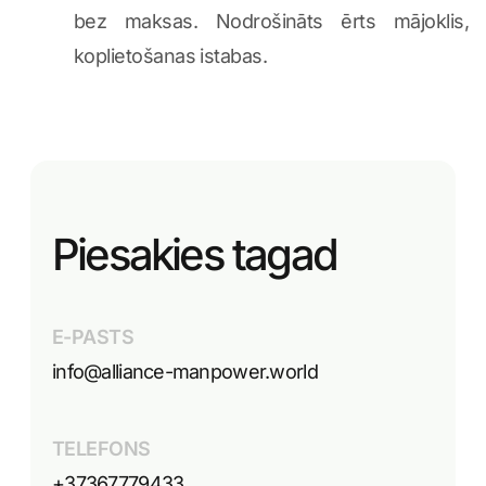
bez maksas. Nodrošināts ērts mājoklis,
koplietošanas istabas.
Piesakies tagad
E-PASTS
info@alliance-manpower.world
TELEFONS
+37367779433