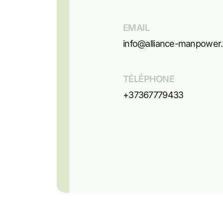
EMAIL
info@alliance-manpower
TÉLÉPHONE
+37367779433