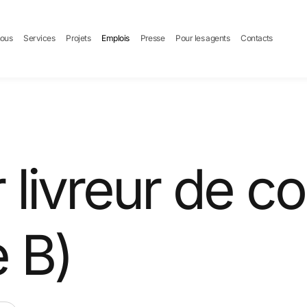
nous
Services
Projets
Emplois
Presse
Pour les agents
Contacts
livreur de co
e B)