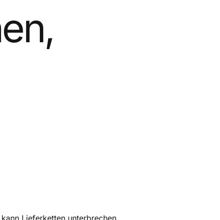
nen,
d kann Lieferketten unterbrechen,