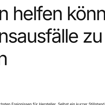
rn helfen kön
nsausfälle zu
n
sten Ereignissen für Hersteller. Selbst ein kurzer Stillstan