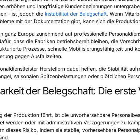
en erhöhen und langfristige Kundenbeziehungen untergrabe
en - ist jedoch die
Instabilität der Belegschaft
. Wenn Mitarb
bleme mit der Dokumentation gibt, kann sich die Produkti
in ganz Europa zunehmend auf professionelle Personaldienst
t dafür, dass die Fabriken betriebsbereit bleiben, die Vorschr
kturierte Prozesse, schnelle Mobilisierungsfähigkeit und ko
herung gegen Ausfallzeiten.
onaldienstleister Herstellern dabei helfen, die Stabilität au
mangel, saisonalen Spitzenbelastungen oder plötzlichen Pers
arkeit der Belegschaft: Die erste 
g der Produktion führt, ist die unvorhersehbare Personalb
tet werden oder mit administrativen Verzögerungen zu kämp
rn dieses Risiko, indem sie stabile, vorhersehbare Personalpi
ind.