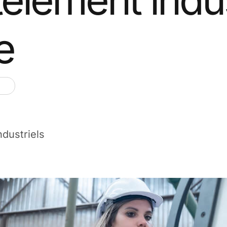
e
ndustriels