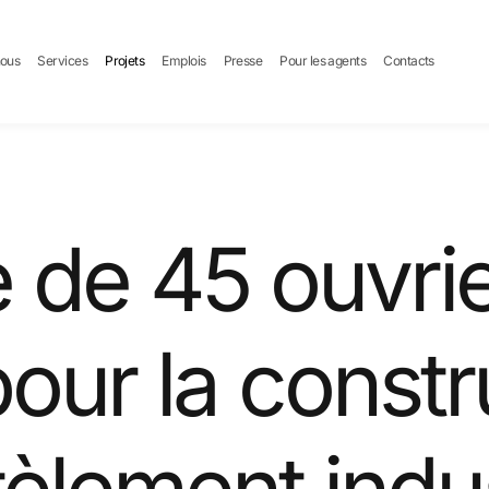
nous
Services
Projets
Emplois
Presse
Pour les agents
Contacts
e de 45 ouvri
pour la constr
èlement indus