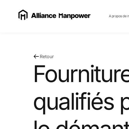
A propos de 
Retour
Fournitur
qualifiés 
le démant