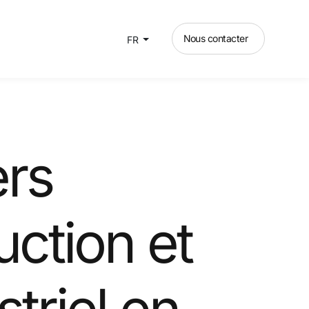
Nous contacter
FR
ers
uction et
triel en