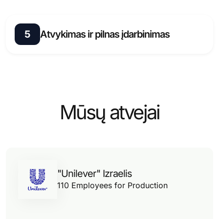
Parengiame visus reikiamus dokumentus,
pasirūpiname teisiniu dokumentų pateikimu ir
5
Atvykimas ir pilnas įdarbinimas
tolesniais veiksmais su Vidaus reikalų ministerija ir
Izraelio ambasada.
Mūsų parama teikiama ir atvykus į šalį: priėmimas
oro uoste, apgyvendinimas, medicininis draudimas
ir asmeninė pagalba, kol naujasis darbuotojas
visiškai įsikurs.
Mūsų atvejai
"Unilever" Izraelis
110 Employees for Production