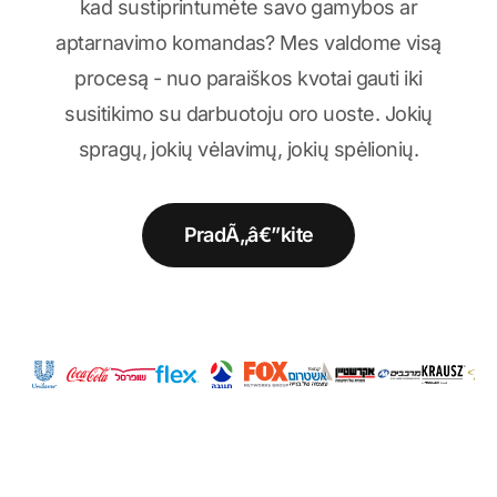
kad sustiprintumėte savo gamybos ar
aptarnavimo komandas? Mes valdome visą
procesą - nuo paraiškos kvotai gauti iki
susitikimo su darbuotoju oro uoste. Jokių
spragų, jokių vėlavimų, jokių spėlionių.
PradÃ„â€”kite