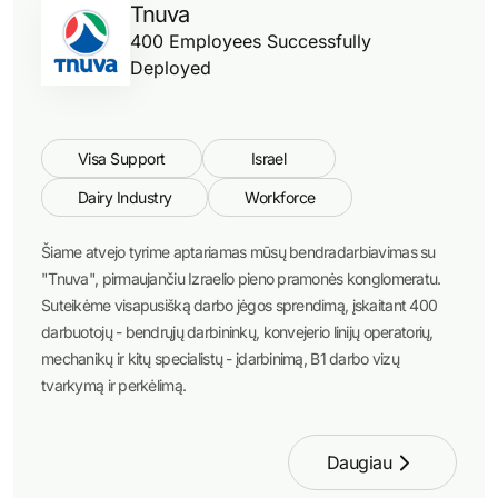
Tnuva
400 Employees Successfully
Deployed
Visa Support
Israel
Dairy Industry
Workforce
Šiame atvejo tyrime aptariamas mūsų bendradarbiavimas su
"Tnuva", pirmaujančiu Izraelio pieno pramonės konglomeratu.
Suteikėme visapusišką darbo jėgos sprendimą, įskaitant 400
darbuotojų - bendrųjų darbininkų, konvejerio linijų operatorių,
mechanikų ir kitų specialistų - įdarbinimą, B1 darbo vizų
tvarkymą ir perkėlimą.
Daugiau