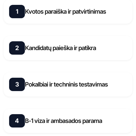
1
Kvotos paraiška ir patvirtinimas
Sutvarkome visus dokumentus su Izraelio vidaus
reikalų ministerija, kad užtikrintume jūsų užsienio
2
Kandidatų paieška ir patikra
darbo jėgos kvotą, pagal kurią iki 20 % jūsų
darbuotojų gali būti ne izraeliečiai.
Ieškome tinkamų kandidatų iš savo duomenų
bazės, kurioje yra daugiau nei 70 000 rusakalbių
3
Pokalbiai ir techninis testavimas
specialistų iš Moldovos ir Rumunijos, ir juos iš
anksto atrenkame.
Organizuojame internetinius arba asmeninius
pokalbius ir techninius vertinimus, kad į priekį
4
B-1 viza ir ambasados parama
patektų tik geriausiai tinkantys kandidatai.