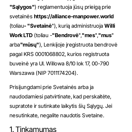
"Sąlygos"
) reglamentuoja jūsų prieigą prie
svetainės
https://alliance-manpower.world
(toliau
- "Svetainė
"), kurią administruoja
Willi
Work LTD
(toliau -
"Bendrovė
",
"mes
",
"mus
"
arba
"mūsų"
), Lenkijoje įregistruota bendrovė
pagal KRS 0001068802, kurios registruota
buveinė yra Ul. Willowa 8/10 lok 17, 00-790
Warszawa (NIP 7011174204).
Prisijungdami prie Svetainės arba ja
naudodamiesi patvirtinate, kad perskaitėte,
supratote ir sutinkate laikytis šių Sąlygų. Jei
nesutinkate, negalite naudotis Svetaine.
1. Tinkamumas