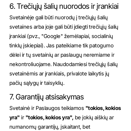
6. Trečiųjų šalių nuorodos ir įrankiai
Svetainėje gali būti nuorodų į trečiųjų šalių
svetaines arba joje gali būti įdiegti trečiųjų šalių
įrankiai (pvz., "Google" žemėlapiai, socialinių
tinklų įskiepiai). Jas pateikiame tik patogumo
dėlei ir tų svetainių ar paslaugų neremiame ir
nekontroliuojame. Naudodamiesi trečiųjų šalių
svetainėmis ar įrankiais, privalote laikytis jų
pačių sąlygų ir taisyklių.
7. Garantijų atsisakymas
Svetainė ir Paslaugos teikiamos
"tokios, kokios
yra"
ir
"tokios, kokios yra",
be jokių aiškių ar
numanomų garantijų, įskaitant, bet