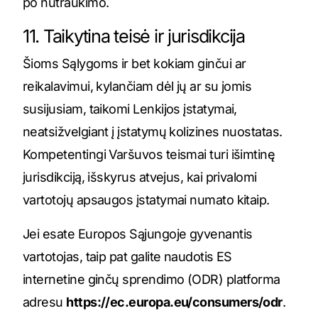
po nutraukimo.
11. Taikytina teisė ir jurisdikcija
Šioms Sąlygoms ir bet kokiam ginčui ar
reikalavimui, kylančiam dėl jų ar su jomis
susijusiam, taikomi Lenkijos įstatymai,
neatsižvelgiant į įstatymų kolizines nuostatas.
Kompetentingi Varšuvos teismai turi išimtinę
jurisdikciją, išskyrus atvejus, kai privalomi
vartotojų apsaugos įstatymai numato kitaip.
Jei esate Europos Sąjungoje gyvenantis
vartotojas, taip pat galite naudotis ES
internetine ginčų sprendimo (ODR) platforma
adresu
https://ec.europa.eu/consumers/odr
.