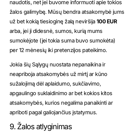
naudotis, net jei buvome informuoti apie tokios
žalos galimybę. Mūsų bendra atsakomybė jums
už bet kokią tiesioginę žalą neviršija
100 EUR
arba, jei ji didesnė, sumos, kurią mums
sumokėjote (jei tokia suma buvo sumokėta)
per 12 mėnesių iki pretenzijos pateikimo.
Jokia šių Sąlygų nuostata nepanaikina ir
neapriboja atsakomybės už mirtį ar kūno
sužalojimą dėl aplaidumo, sukčiavimo,
apgaulingo suklaidinimo ar bet kokios kitos
atsakomybės, kurios negalima panaikinti ar
apriboti pagal galiojančius įstatymus.
9. Žalos atlyginimas