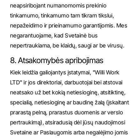
neapsiribojant numanomomis prekinio
tinkamumo, tinkamumo tam tikram tikslui,
nepažeidimo ir prieinamumo garantijomis. Mes
negarantuojame, kad Svetainė bus
nepertraukiama, be klaidų, saugi ar be virusų.
8. Atsakomybės apribojimas
Kiek leidžia galiojantys įstatymai, "Willi Work
LTD" ir jos direktoriai, darbuotojai bei atstovai
neatsako už bet kokią netiesioginę, atsitiktinę,
specialią, netiesioginę ar baudinę žalą (įskaitant
prarastą pelną, prarastus duomenis ar verslo
pertraukimą), atsiradusią dėl jūsų naudojimosi
Svetaine ar Paslaugomis arba negalėjimo jomis