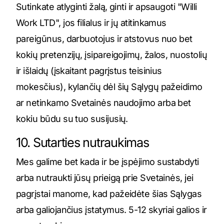
Sutinkate atlyginti žalą, ginti ir apsaugoti "Willi
Work LTD", jos filialus ir jų atitinkamus
pareigūnus, darbuotojus ir atstovus nuo bet
kokių pretenzijų, įsipareigojimų, žalos, nuostolių
ir išlaidų (įskaitant pagrįstus teisinius
mokesčius), kylančių dėl šių Sąlygų pažeidimo
ar netinkamo Svetainės naudojimo arba bet
kokiu būdu su tuo susijusių.
10. Sutarties nutraukimas
Mes galime bet kada ir be įspėjimo sustabdyti
arba nutraukti jūsų prieigą prie Svetainės, jei
pagrįstai manome, kad pažeidėte šias Sąlygas
arba galiojančius įstatymus. 5-12 skyriai galios ir