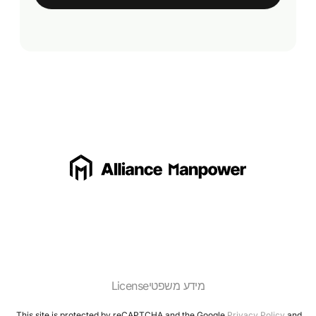
מידע משפטי
License
This site is protected by reCAPTCHA and the Google
Privacy Policy
and