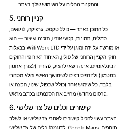
והתקנות החלים על השימוש שלך באתר.
5. קניין רוחני
כל התוכן באתר — כולל טקסט, גרפיקה, לוגואים,
סמלים, תמונות, קטעי אודיו, תוכנה ועיצוב — הוא
בבעלות Willi Work LTD או מורשה על ידה ומוגן על ידי
חוקי הקניין הרוחני של פולין, האיחוד האירופי והחוקים
הבינלאומיים. אתה רשאי להציג, להוריד (לצורך אחסון
במטמון) ולהדפיס דפים לשימושך האישי והלא מסחרי
בלבד. כל שימוש אחר (כולל שכפול, שינוי, הפצה או
פרסום מחדש) מחייב את הסכמתנו בכתב מראש.
6. קישורים וכלים של צד שלישי
האתר עשוי להכיל קישורים לאתרי צד שלישי או לשלב
כלים של צד שלישי (לדוגמה, Google Maps, תוספים