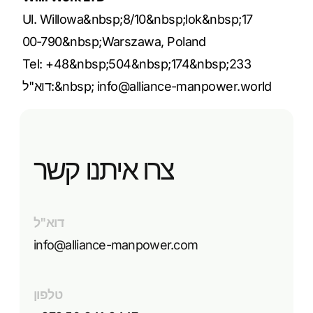
Ul. Willowa&nbsp;8/10&nbsp;lok&nbsp;17
00‑790&nbsp;Warszawa, Poland
Tel: +48&nbsp;504&nbsp;174&nbsp;233
info@alliance-manpower.world
דוא"ל:&nbsp;
צרו איתנו קשר
דוא"ל
info@alliance-manpower.com
טלפון