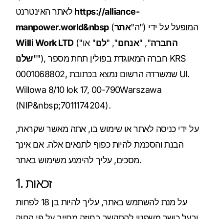
https://alliance-
לאתר האינטרנט
") המופעל על ידי
(ה"
אתר
manpower.world&nbsp
החברה
", "
אנחנו
", "
לנו
" או
("
Willi Work LTD
"), חברה המאוגדת בפולין תחת מספר KRS
"
שלנו
0001068802, שמשרדה הרשום נמצא בכתובת Ul.
Willowa 8/10 lok 17, 00-790Warszawa
(NIP&nbsp;7011174204).
על ידי כניסה לאתר או שימוש בו, אתה מאשר שקראת,
הבנת והסכמת להיות כפוף לתנאים אלה. אם אינך
מסכים, עליך להימנע משימוש באתר.
1. זכאות
על מנת להשתמש באתר, עליך להיות בן 18 לפחות
ובעל כושר משפטי להתקשר בחוזה מחייב על פי החוק