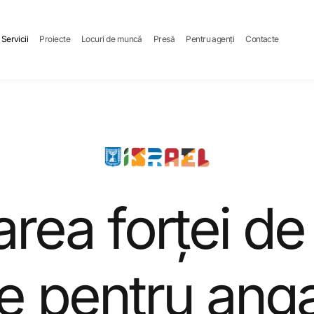
Servicii
Proiecte
Locuri de muncă
Presă
Pentru agenți
Contacte
area forței d
e pentru anga