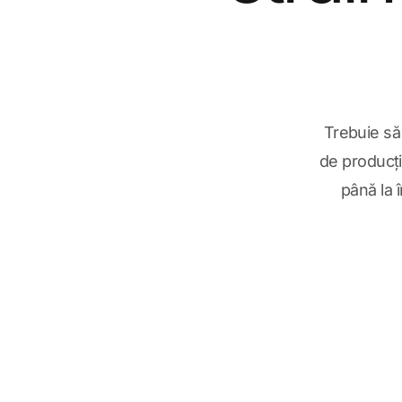
Trebuie să 
de producți
până la î