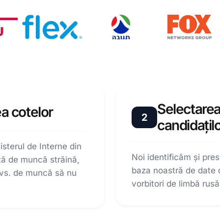
Selectarea 
ea cotelor
2
candidațil
terul de Interne din
Noi identificăm și pre
rță de muncă străină,
baza noastră de date 
dvs. de muncă să nu
vorbitori de limbă rus