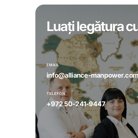
Luați legătura c
EMAIL
info@alliance-manpower.co
TELEFON
+972 50-241-9447