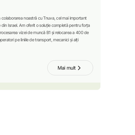
 colaborarea noastră cu Tnuva, cel mai important
in Israel. Am oferit o soluție completă pentru forța
procesarea vizei de muncă B1 și relocarea a 400 de
peratori pe liniile de transport, mecanici și alți
Mai mult