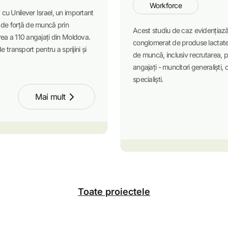
Workforce
cu Unilever Israel, un important
 de forță de muncă prin
Acest studiu de caz evidențiază
rea a 110 angajați din Moldova.
conglomerat de produse lactate d
 transport pentru a sprijini și
de muncă, inclusiv recrutarea, 
angajați - muncitori generaliști, o
specialiști.
Mai mult
Toate proiectele