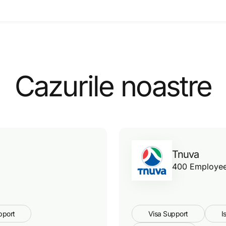
Cazurile noastre
Tnuva
400 Employee
pport
Visa Support
I