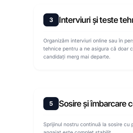
Interviuri și teste te
3
Organizăm interviuri online sau în per
tehnice pentru a ne asigura că doar ce
candidați merg mai departe.
Sosire și îmbarcare 
5
Sprijinul nostru continuă la sosire cu
angajat este complet stabilit.