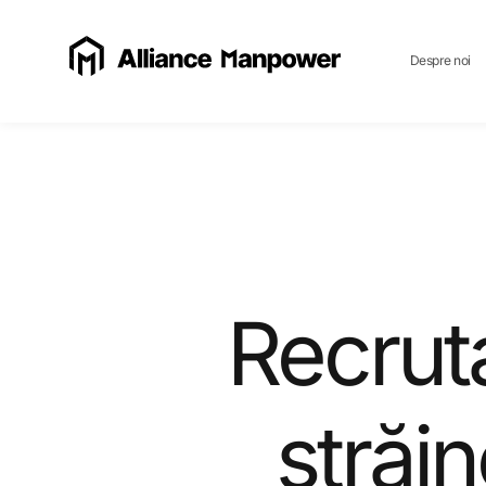
Despre noi
Recrut
străin