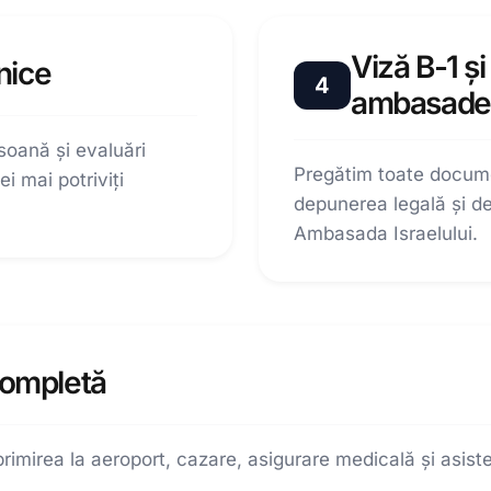
Viză B-1 și
hnice
4
ambasade
soană și evaluări
Pregătim toate docum
i mai potriviți
depunerea legală și de
Ambasada Israelului.
completă
 primirea la aeroport, cazare, asigurare medicală și asi