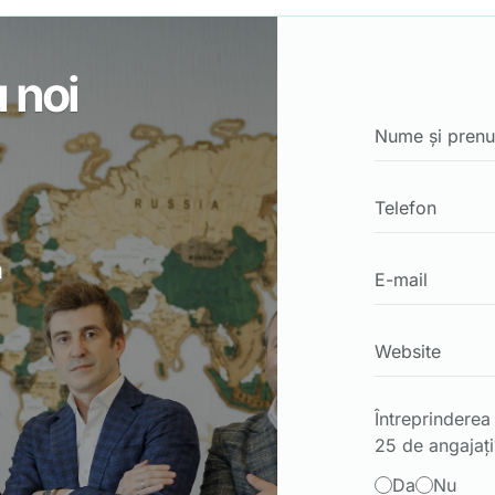
u noi
m
Întreprindere
25 de angajați
Da
Nu