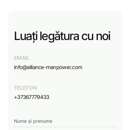
Luați legătura cu noi
EMAIL
info@alliance-manpower.com
TELEFON
+37367779433