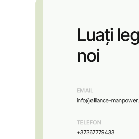
Luați le
noi
EMAIL
info@alliance-manpower
TELEFON
+37367779433