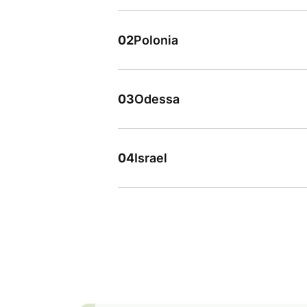
02
Polonia
03
Odessa
04
Israel