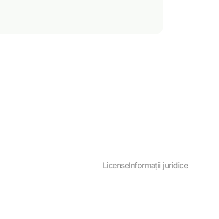
License
Informații juridice
reCAPTCHA and the Google
Privacy Policy
and
Terms of Service
apply.