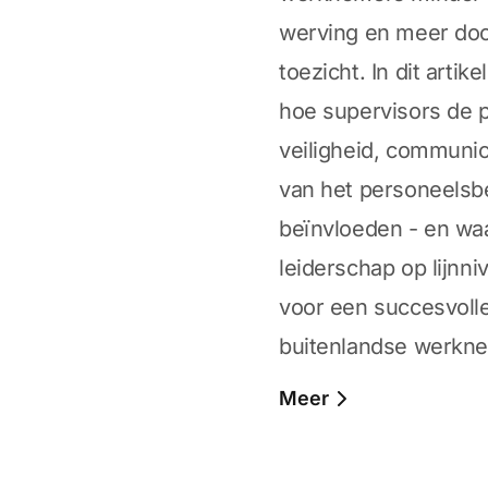
werving en meer door
toezicht. In dit arti
hoe supervisors de pr
veiligheid, communica
van het personeelsb
beïnvloeden - en waa
leiderschap op lijnni
voor een succesvolle
buitenlandse werkn
Meer