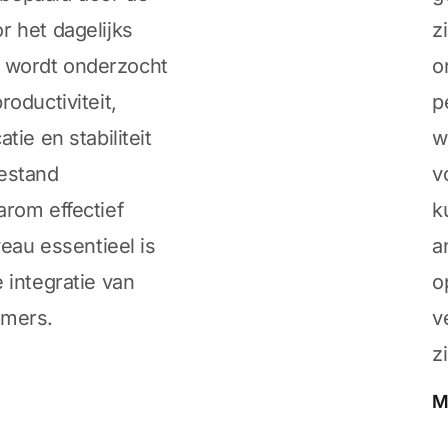
 het dagelijks
z
kel wordt onderzocht
o
oductiviteit,
p
tie en stabiliteit
w
estand
v
rom effectief
k
veau essentieel is
a
 integratie van
o
emers.
v
z
M