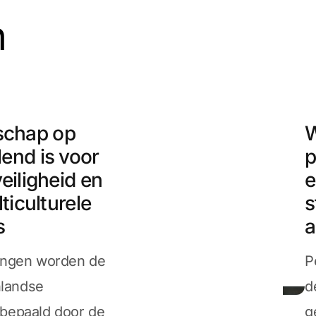
n
schap op
W
lend is voor
p
veiligheid en
e
lticulturele
s
s
a
vingen worden de
P
nlandse
d
bepaald door de
g