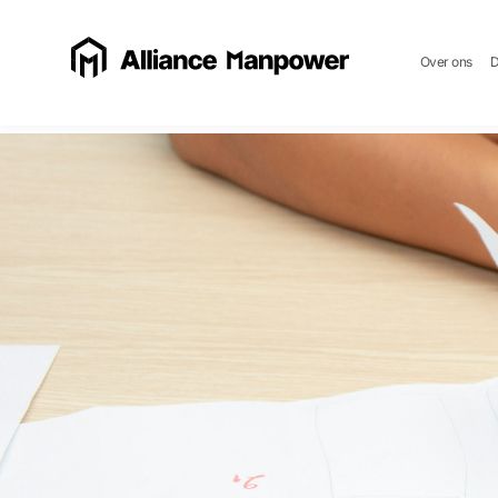
Over ons
D