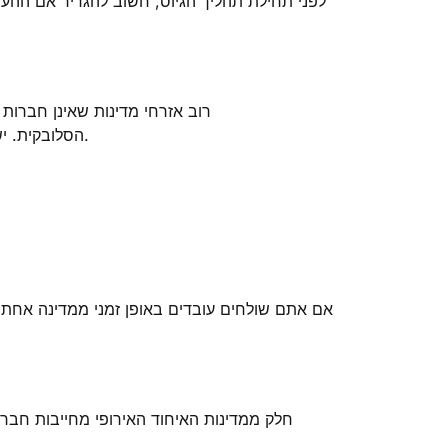
לפני תחילת תהליך הגיוס, חשוב להגדיר אם ההע
רוב אזרחי מדינות שאינן חברות 
Arbeitserlaubnis הגרמנית או ה-Single Permit הסלובקית. יש תמיד לוודא את הכללים הספציפיים של המדינה שבה העובד יועסק.
אם אתם שולחים עובדים באופן זמני ממדינה אחת 
חלק ממדינות האיחוד האירופי מחייבות חברו