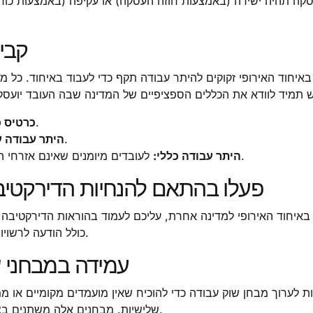
סקה תהיה ישירה (באמצעות חוזה העסקה) או עקיפה (באמצעות כוח 
2. ק
באיחוד האירופי זקוקים להיתר עבודה תקף כדי לעבוד באיחוד. כל 
עבור אנשי מקצוע בעלי כישורים גבוהים.
כרטיס כ
לעבודות זמניות בחקלאות או במלונאות.
היתר עבודה ע
לעובדים מיומנים שאינם אזרחי האיחוד האירופי בענפים בהם קיים ביקוש גבוה.
היתר עבודה כללי:
3. פעלו בהתאם להנחיות הדירקט
באיחוד האירופי למדינה אחרת, עליכם לעמוד בהוראות הדירקטיבה 
כולל הודעה לרשויות, הבטחת שכר הוגן וקיום תקני העבודה המקומיים.
4. עמידה במבחני
ת לערוך מבחן שוק עבודה כדי להוכיח שאין מועמדים מקומיים או ממ
שלישיות. מבחנים אלה משתנים בצורתם ובמשך הזמן בהתאם למדינה ולסוג המשרה.