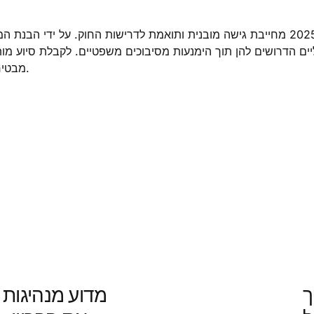
העסקת עובדים זרים באיחוד האירופי בשנת 2025 מחייבת גישה מובנית ותואמת לדרישות
ים הדרושים להן תוך הימנעות מסיבוכים משפטיים. לקבלת סיוע מותאם א
Manpower מבטיח שכל שלב יטופל באופן מקצועי וחוקי.
ך
מדוע מנהיגות