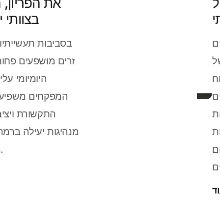
ל
את הפריון, 
י
בצוותי י
ם
בסביבות תעשייתיות
ל
זרים מושפעים פחות
ח
היומיומי על
ם
המפקחים משפיעים
ת
התקשורת ויציב
ת
מנהיגות יעילה ברמת 
ם
מוצלח של כוח עבודה זר.
ד