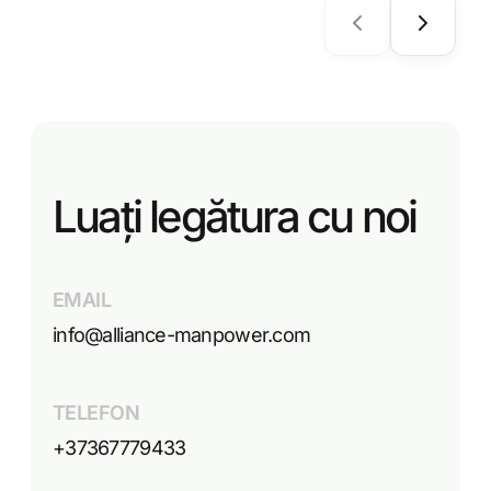
Luați legătura cu noi
EMAIL
info@alliance-manpower.com
TELEFON
+37367779433