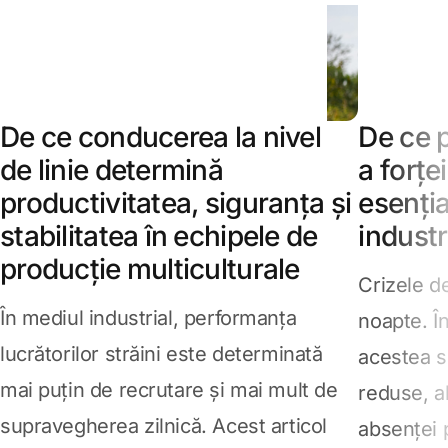
De ce conducerea la nivel
De ce p
de linie determină
a forț
productivitatea, siguranța și
esenția
stabilitatea în echipele de
industr
producție multiculturale
Crizele d
În mediul industrial, performanța
noapte. Î
lucrătorilor străini este determinată
acestea su
mai puțin de recrutare și mai mult de
reduse, al
supravegherea zilnică. Acest articol
absenței p