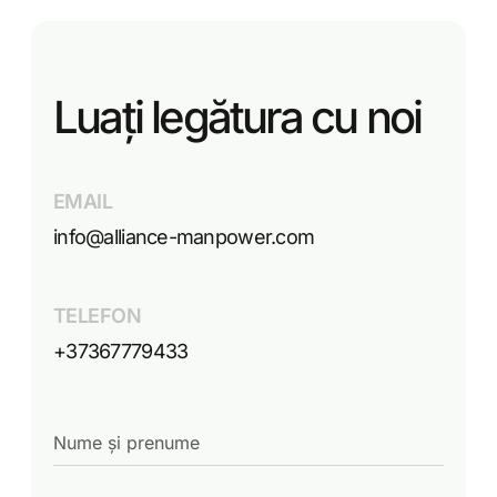
Luați legătura cu noi
EMAIL
info@alliance-manpower.com
TELEFON
+37367779433