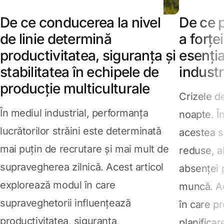
De ce conducerea la nivel
De ce p
de linie determină
a forț
productivitatea, siguranța și
esenția
stabilitatea în echipele de
industr
producție multiculturale
Crizele d
În mediul industrial, performanța
noapte. Î
lucrătorilor străini este determinată
acestea su
mai puțin de recrutare și mai mult de
reduse, al
supravegherea zilnică. Acest articol
absenței p
explorează modul în care
muncă. Ac
supraveghetorii influențează
în care pr
productivitatea, siguranța,
planificar