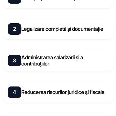
Oferim acces imediat la personal calificat și pre-
vedetat din baza noastră de date extinsă,
2
Legalizare completă și documentație
asigurând mobilizarea rapidă a echipei de care
aveți nevoie, exact când aveți nevoie.
Fiecare angajat este complet legalizat și echipat cu
toate permisele necesare, inclusiv asigurare UE,
Administrarea salarizării și a
certificate de detașare A1, certificat de siguranță
3
contribuțiilor
VCA/BHP și certificat medical.
Ne asumăm întreaga responsabilitate pentru
salarizare, gestionând plățile salariale, impozitele și
4
Reducerea riscurilor juridice și fiscale
contribuțiile sociale pentru a vă simplifica
contabilitatea și a reduce costurile operaționale.
Prin outstaffing, eliminați riscurile legate de