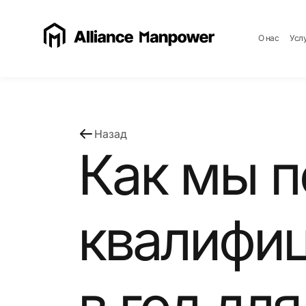
О нас
Усл
Назад
Как мы п
квалифи
в год для