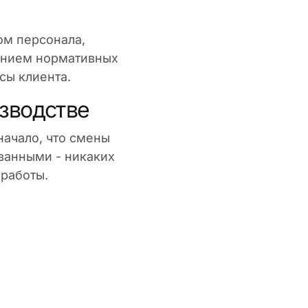
ом персонала,
ением нормативных
сы клиента.
изводстве
ачало, что смены
ванными - никаких
 работы.