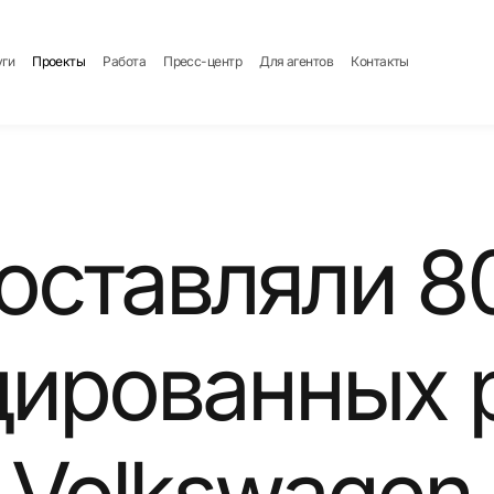
уги
Проекты
Работа
Пресс-центр
Для агентов
Контакты
оставляли 8
цированных 
 Volkswagen 