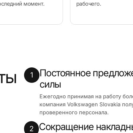
оследний момент.
рабочего.
ты
Постоянное предлож
1
силы
Ежегодно принимая на работу бол
компания Volkswagen Slovakia по
проверенного персонала.
Сокращение накладны
2