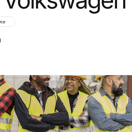
rce
я