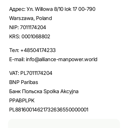
Адрес: Ул. Willowa 8/10 lok 17 00-790
Warszawa, Poland
NIP: 7011174204
KRS: 0001068802
Тел: +48504174233
E-mail:
info@alliance-manpower.world
VAT: PL7011174204
BNP Paribas
Банк Польска Spolka Akcyjna
PPABPLPK
PL88160014621732636550000001