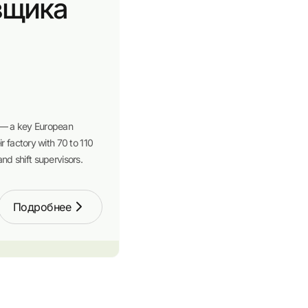
вщика
n — a key European
r factory with 70 to 110
and shift supervisors.
Подробнее