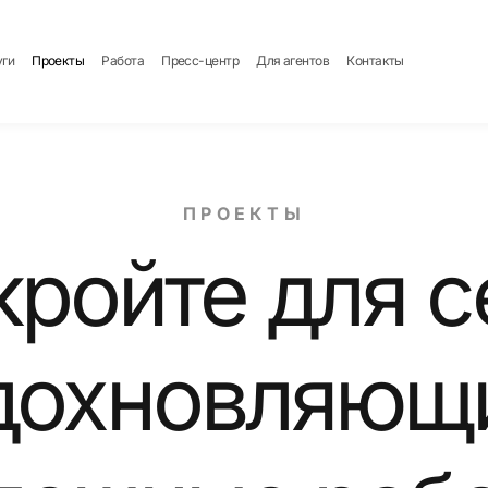
уги
Проекты
Работа
Пресс-центр
Для агентов
Контакты
ПРОЕКТЫ
кройте для с
дохновляющ