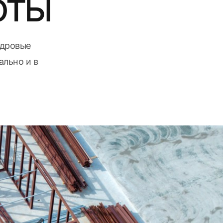
оты
адровые
ально и в