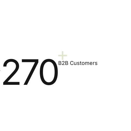
270
B2B Customers
s