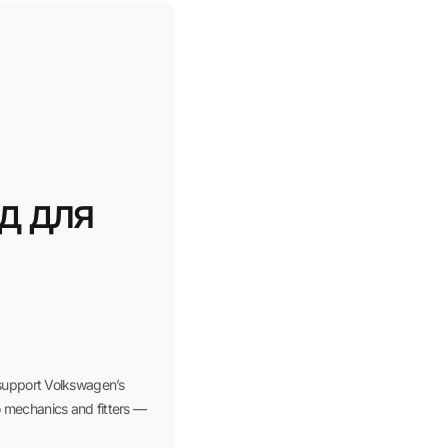
д для
 support Volkswagen’s
o mechanics and fitters —