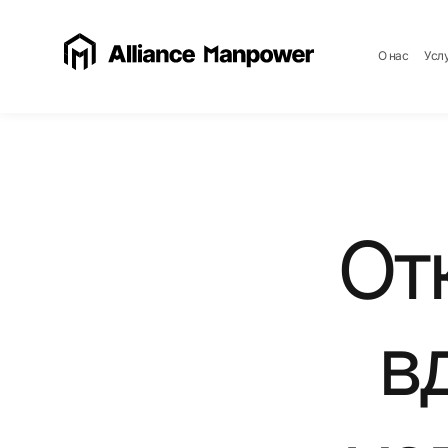
О нас
Усл
От
в