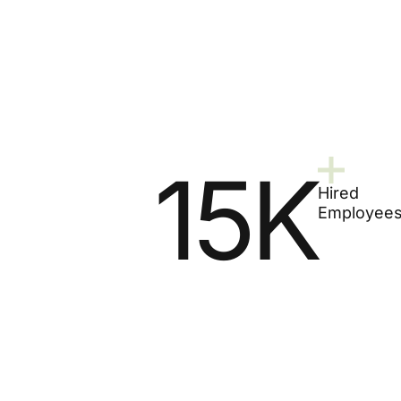
15K
Hired
Employee